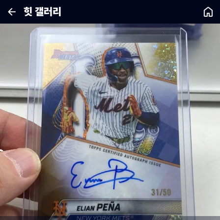
힛 갤러리