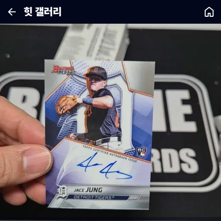
힛 갤러리