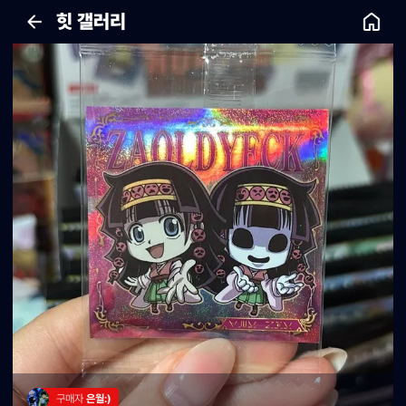
힛 갤러리
구매자 
은월:)