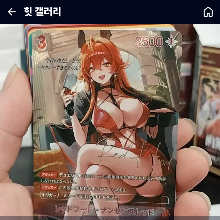
힛 갤러리