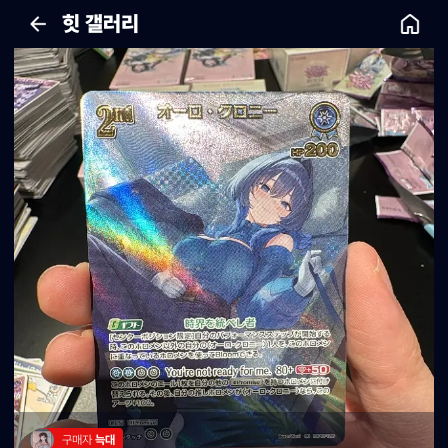
힛 갤러리
구매자 
늑대