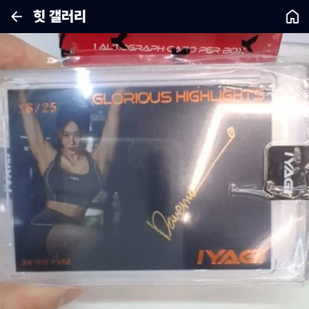
힛 갤러리