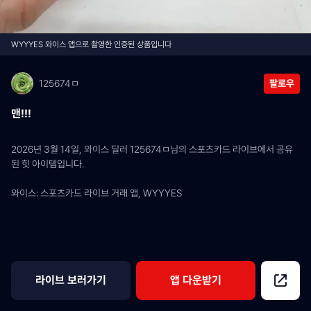
WYYYES 와이스 앱으로 촬영한 인증된 상품입니다
125674ㅁ
팔로우
맨!!!
2026년 3월 14일, 와이스 딜러 125674ㅁ님의 스포츠카드 라이브에서 공유
된 힛 아이템입니다.
와이스: 스포츠카드 라이브 거래 앱, WYYYES
라이브 보러가기
앱 다운받기