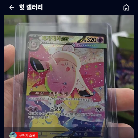
힛 갤러리
구매자 
스완