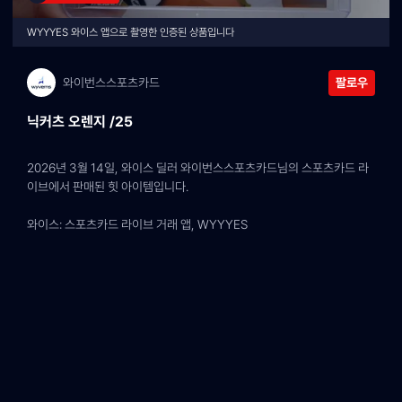
WYYYES 와이스 앱으로 촬영한 인증된 상품입니다
와이번스스포츠카드
팔로우
닉커츠 오렌지 /25
2026년 3월 14일, 와이스 딜러 와이번스스포츠카드님의 스포츠카드 라
이브에서 판매된 힛 아이템입니다.
와이스: 스포츠카드 라이브 거래 앱, WYYYES