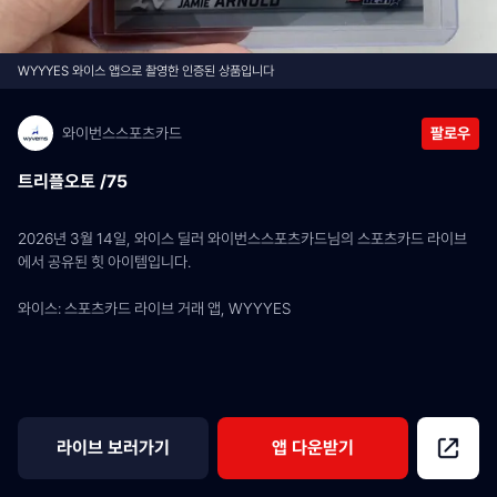
WYYYES 와이스 앱으로 촬영한 인증된 상품입니다
와이번스스포츠카드
팔로우
트리플오토 /75
2026년 3월 14일, 와이스 딜러 와이번스스포츠카드님의 스포츠카드 라이브
에서 공유된 힛 아이템입니다.
와이스: 스포츠카드 라이브 거래 앱, WYYYES
라이브 보러가기
앱 다운받기