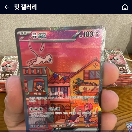
힛 갤러리