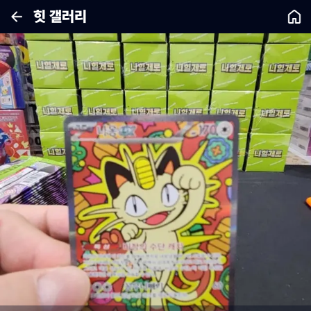
힛 갤러리