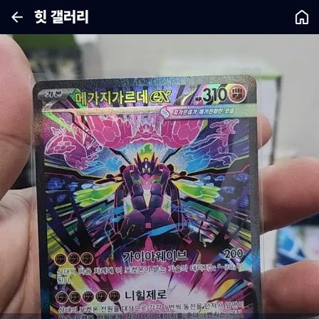
힛 갤러리