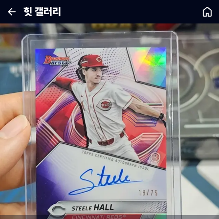
힛 갤러리