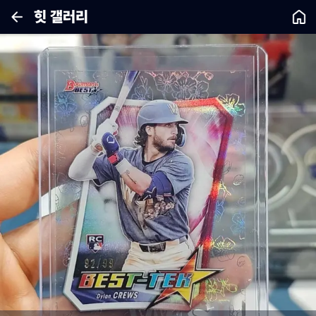
힛 갤러리