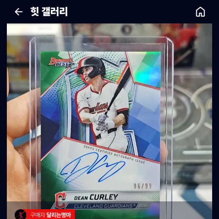
힛 갤러리
구매자 
달리는명마