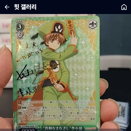
힛 갤러리