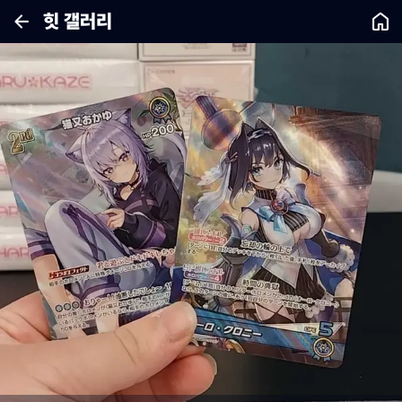
힛 갤러리