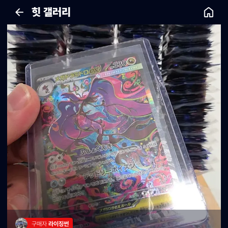
힛 갤러리
구매자 
라이징썬