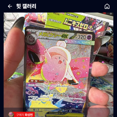
힛 갤러리
구매자 
화성찐