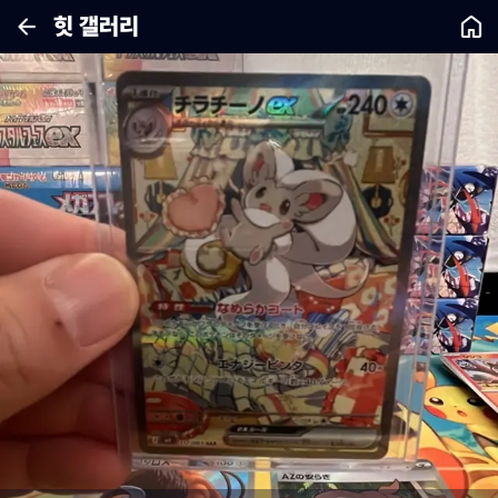
힛 갤러리