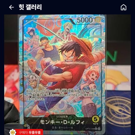
힛 갤러리
구매자 
우흇우흇