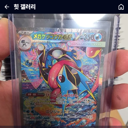
힛 갤러리