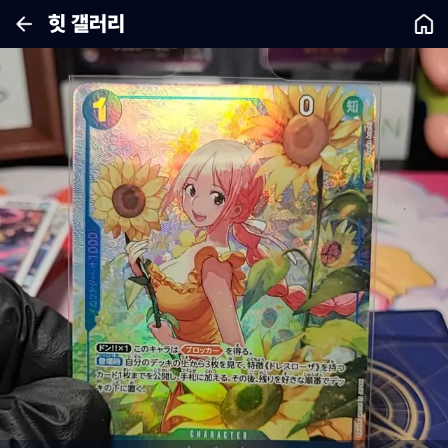
힛 갤러리