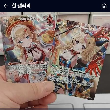
힛 갤러리