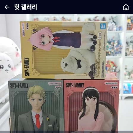
힛 갤러리