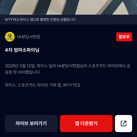
WYYYES 와이스 앱으로 촬영한 인증된 상품입니다
hk분당서현점
팔로우
4차 엄마소파이님
2026년 3월 12일, 와이스 딜러 hk분당서현점님의 스포츠카드 라이브에서 공
유된 힛 아이템입니다.
와이스: 스포츠카드 라이브 거래 앱, WYYYES
라이브 보러가기
앱 다운받기