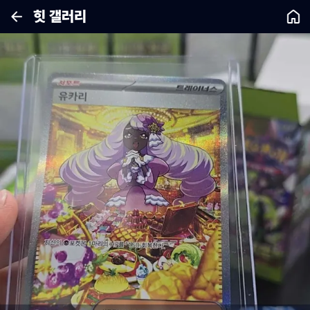
힛 갤러리