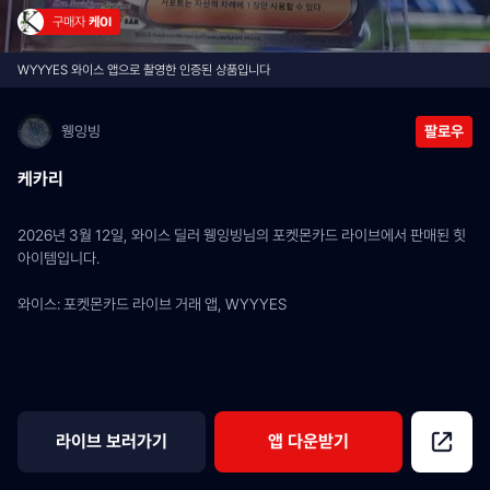
구매자 
케0I
WYYYES 와이스 앱으로 촬영한 인증된 상품입니다
웽잉빙
팔로우
케카리
2026년 3월 12일, 와이스 딜러 웽잉빙님의 포켓몬카드 라이브에서 판매된 힛 
아이템입니다.
와이스: 포켓몬카드 라이브 거래 앱, WYYYES
라이브 보러가기
앱 다운받기