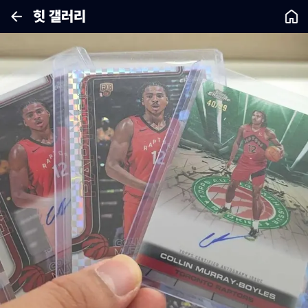
힛 갤러리