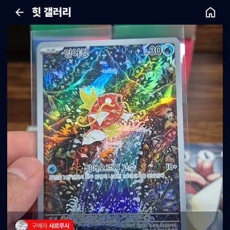
힛 갤러리
구매자 
샤르루시