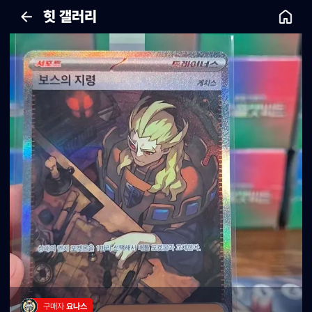
힛 갤러리
구매자 
요나스