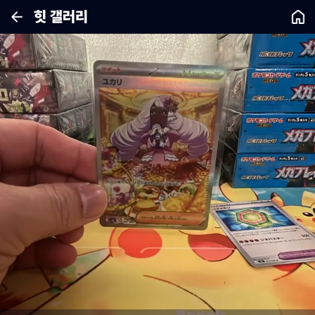
힛 갤러리