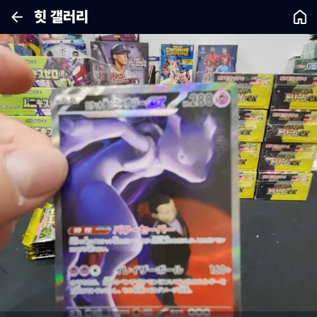
힛 갤러리