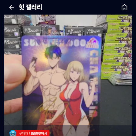
힛 갤러리
구매자 
니모를찾아서