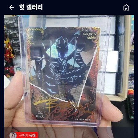
힛 갤러리
구매자 
늑대