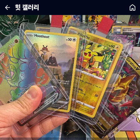
힛 갤러리