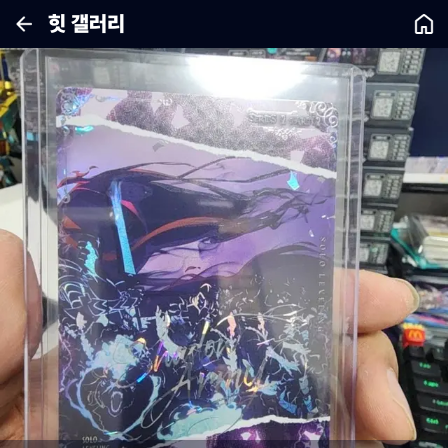
힛 갤러리