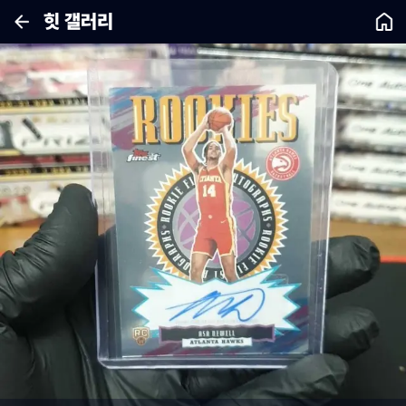
힛 갤러리