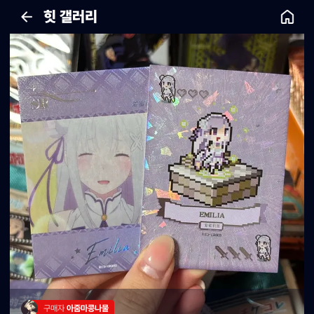
힛 갤러리
구매자 
아줌마콩나물