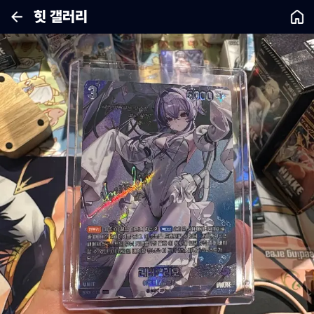
힛 갤러리