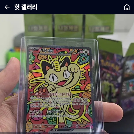
힛 갤러리