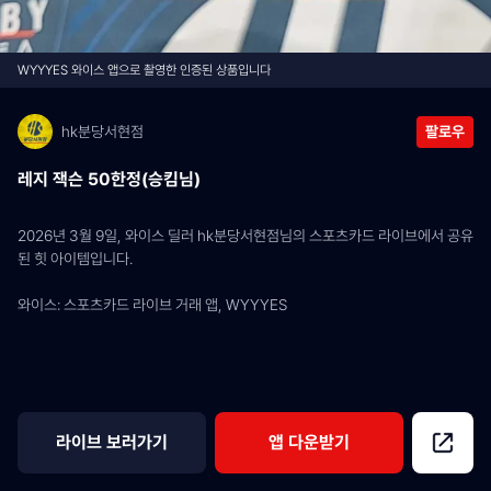
WYYYES 와이스 앱으로 촬영한 인증된 상품입니다
hk분당서현점
팔로우
레지 잭슨 50한정(승킴님)
2026년 3월 9일, 와이스 딜러 hk분당서현점님의 스포츠카드 라이브에서 공유
된 힛 아이템입니다.
와이스: 스포츠카드 라이브 거래 앱, WYYYES
라이브 보러가기
앱 다운받기