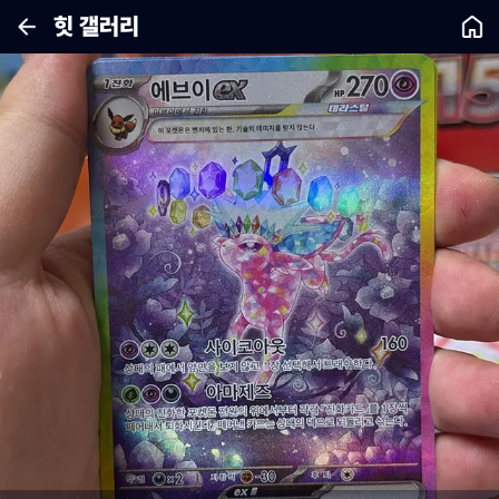
힛 갤러리