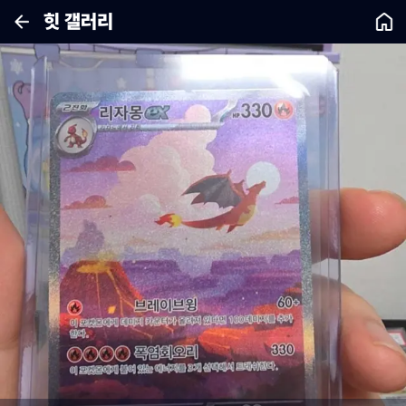
힛 갤러리