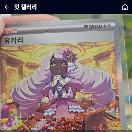
힛 갤러리