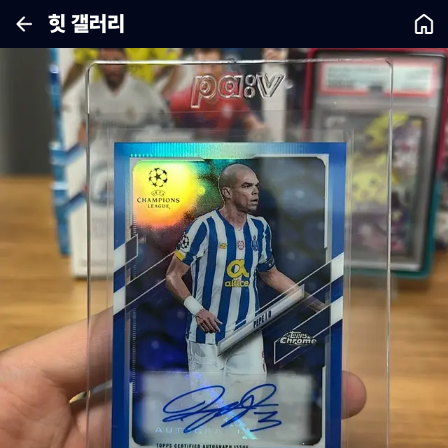
힛 갤러리