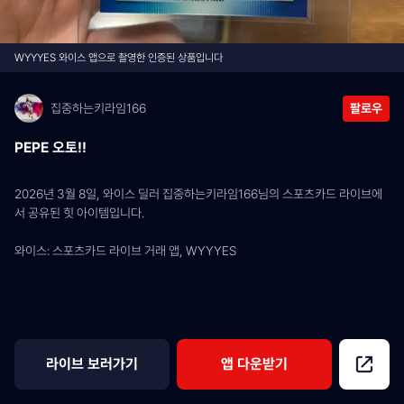
WYYYES 와이스 앱으로 촬영한 인증된 상품입니다
집중하는키라임166
팔로우
PEPE 오토!!
2026년 3월 8일, 와이스 딜러 집중하는키라임166님의 스포츠카드 라이브에
서 공유된 힛 아이템입니다.
와이스: 스포츠카드 라이브 거래 앱, WYYYES
라이브 보러가기
앱 다운받기