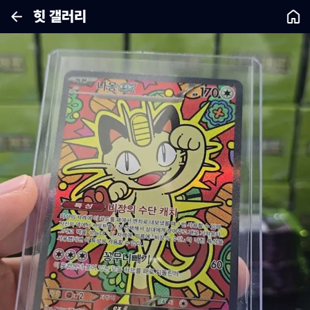
힛 갤러리