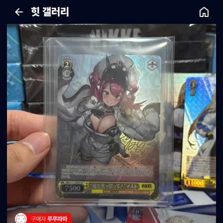
힛 갤러리
구매자 
루루파파