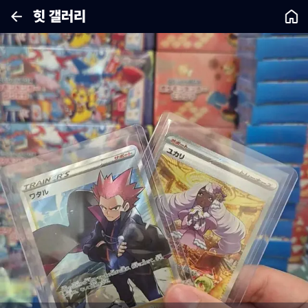
힛 갤러리