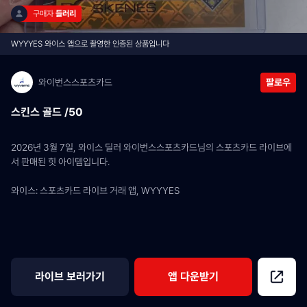
구매자 
들러리
WYYYES 와이스 앱으로 촬영한 인증된 상품입니다
와이번스스포츠카드
팔로우
스킨스 골드 /50
2026년 3월 7일, 와이스 딜러 와이번스스포츠카드님의 스포츠카드 라이브에
서 판매된 힛 아이템입니다.
와이스: 스포츠카드 라이브 거래 앱, WYYYES
라이브 보러가기
앱 다운받기