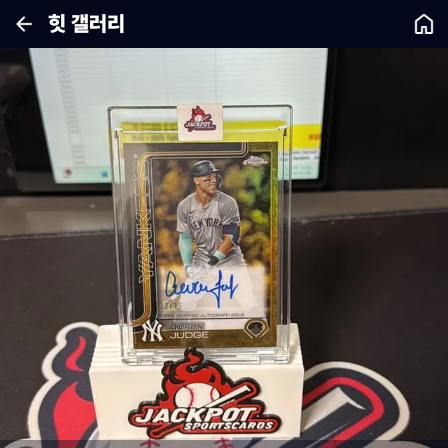
힛 갤러리